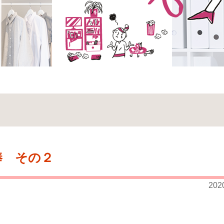
棒 その２
202