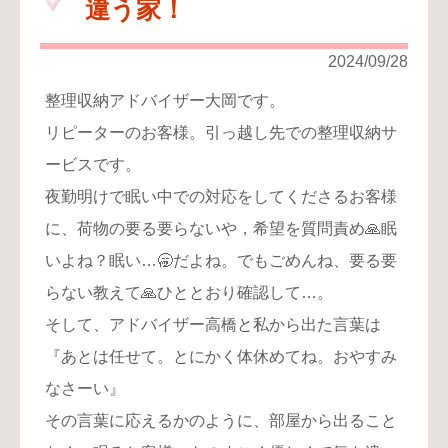
違う家！
り
お
2024/09/28
問
整理収納アドバイザー大岡です。
い
合
リピーターのお客様。引っ越し先での整理収納サ
わ
ービスです。
せ
夜勤明けで眠い中での対応をしてくださるお客様
に、荷物の要る要らないや，希望を質問責め🙏眠
いよね？眠い…🥱だよね。でもごめんね、要る要
らない教えて🙏ひととおり確認して…。
そして、アドバイザー高橋と私から出た言葉は
『あとは任せて。とにかく体休めてね。おやすみ
なさーい』
その言葉に応えるかのように、部屋から出ること