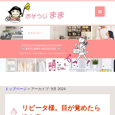
お
そ
う
じ
ま
ま
TOP
ブ
ロ
グ
TOP
トップページ
> アーカイブ: 9月 2024
無
料
お
リピータ様。目が覚めたら
見
積