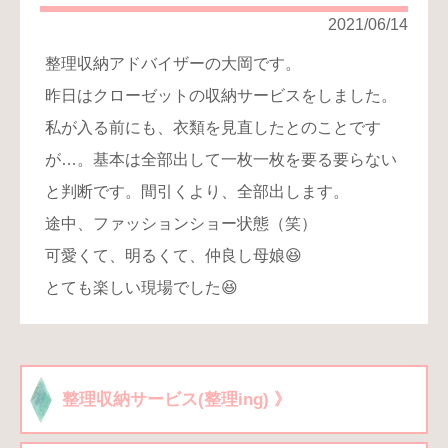
り
2021/06/14
お
整理収納アドバイザーの大岡です。
問
昨日はクローゼットの収納サービスをしました。
い
合
私が入る前にも、衣類を見直したとのことです
わ
が…。基本は全部出して一枚一枚を要る要らない
せ
と判断です。間引くより、全部出します。
途中、ファッションショー状態（笑）
可愛くて、明るくて、仲良し母娘😆
とても楽しい現場でした😆
整理収納サービス(整理ing) 》