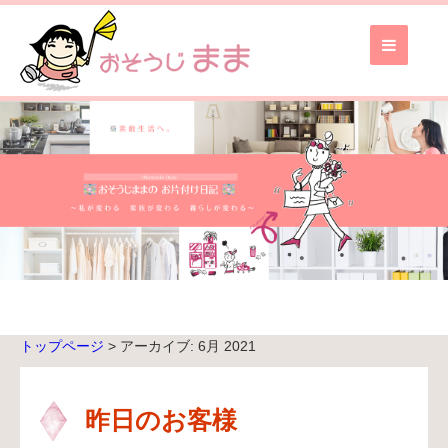
お
そ
う
じ
ま
ま
TOP
ブ
ロ
グ
TOP
トップページ
> アーカイブ: 6月 2021
無
料
お
昨日のお客様
見
積