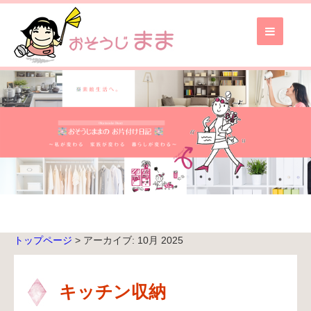
お
そ
う
じ
ま
ま
TOP
ブ
ロ
グ
TOP
トップページ
> アーカイブ: 10月 2025
無
料
お
キッチン収納
見
積