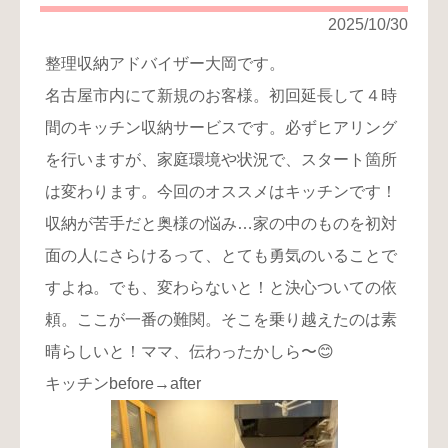
り
2025/10/30
お
整理収納アドバイザー大岡です。
問
名古屋市内にて新規のお客様。初回延長して４時
い
合
間のキッチン収納サービスです。必ずヒアリング
わ
を行いますが、家庭環境や状況で、スタート箇所
せ
は変わります。今回のオススメはキッチンです！
収納が苦手だと奥様の悩み…家の中のものを初対
面の人にさらけるって、とても勇気のいることで
すよね。でも、変わらないと！と決心ついての依
頼。ここが一番の難関。そこを乗り越えたのは素
晴らしいと！ママ、伝わったかしら〜😊
キッチンbefore→after