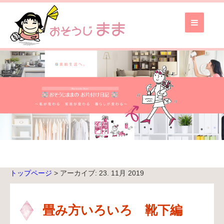
お
そ
う
じ
ま
ま
TOP
ブ
ロ
グ
TOP
トップページ
> アーカイブ: 23. 11月 2019
無
料
お
畳み方いろいろ 靴下編
見
積