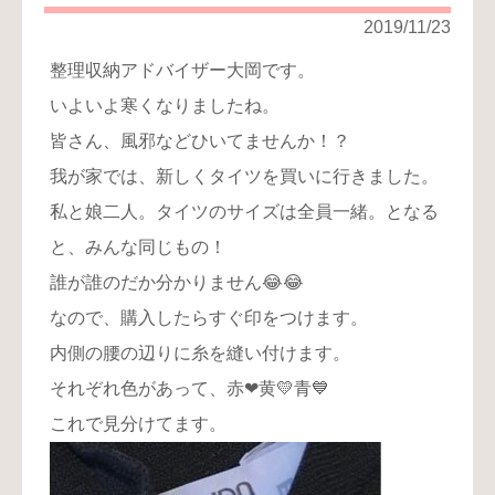
り
2019/11/23
お
整理収納アドバイザー大岡です。
問
いよいよ寒くなりましたね。
い
合
皆さん、風邪などひいてませんか！？
わ
我が家では、新しくタイツを買いに行きました。
せ
私と娘二人。タイツのサイズは全員一緒。となる
と、みんな同じもの！
誰が誰のだか分かりません😂😂
なので、購入したらすぐ印をつけます。
内側の腰の辺りに糸を縫い付けます。
それぞれ色があって、赤❤黄💛青💙
これで見分けてます。